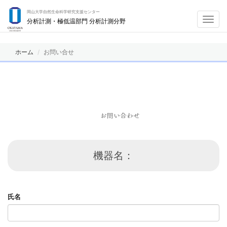
岡山大学自然生命科学研究支援センター
Toggl
分析計測・極低温部門 分析計測分野
navig
ホーム
お問い合せ
お問い合わせ
機器名：
氏名