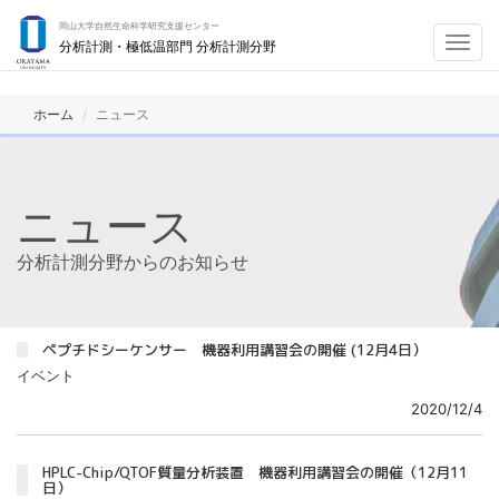
岡山大学自然生命科学研究支援センター
Toggl
分析計測・極低温部門 分析計測分野
navig
ホーム
ニュース
ニュース
分析計測分野からのお知らせ
ペプチドシーケンサー 機器利用講習会の開催 (12月4日）
イベント
2020/12/4
HPLC-Chip/QTOF質量分析装置 機器利用講習会の開催（12月11
日）