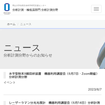
岡山大学自然生命科学研究支援センター
Toggl
分析計測・極低温部門 分析計測分野
navig
ホーム
ニュース
ニュース
分析計測分野からのお知らせ
水平型粉末X線回析装置 機器利用講習会（6月7日・Zoom開催）
分析計測分野
イベント
2023/6/7
レーザーラマン分光光度計 機器利用講習会（6月14日）分析計測