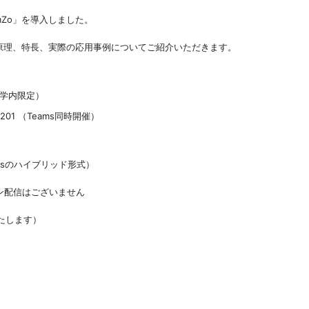
mZo」を導入しました。
の原理、特長、実際の応用事例についてご紹介いただきます。
内限定）
1 （Teams同時開催）
amsのハイブリッド形式）
ライン配信はございません
します）