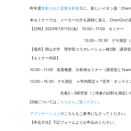
昨年度
更新された質量分析装置
に、新しいイオン源「Che
本セミナーでは、メーカーの方を講師に迎え、ChemZo
【日時】2025年7月11日(金) 10:00～11:00 セミナー
13:00～15:30 デモ測定（学
【場所】岡山大学 理学部コラボレーション棟2階 講習室20
【セミナー内容】
10:00～11:00 装置概要、分析例セミナー（講習室とTe
13:00～15:30 デモ測定 ≪学内限定≫ *見学・オン
先着2～3研究室（ご持参の試料を測定いた
詳細については
こちらからご覧ください
。
アプリケーション例
こちらもご参考になさってください。
【申込方法】下記フォームよりお申込みください。